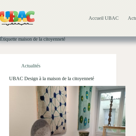
Passer
au
contenu
Accueil UBAC
Actu
Étiquette
maison de la citoyenneté
Actualités
UBAC Design à la maison de la citoyenneté