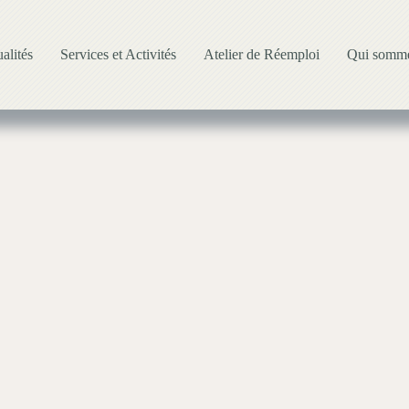
alités
Services et Activités
Atelier de Réemploi
Qui somme