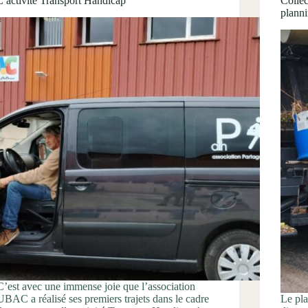
L’activité Transport Handicap
Collec
plann
C’est avec une immense joie que l’association
UBAC a réalisé ses premiers trajets dans le cadre
Le pla