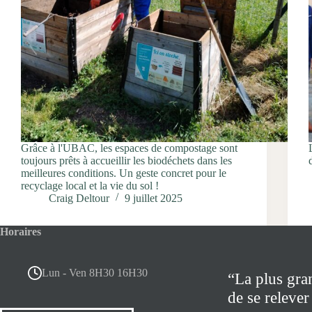
Grâce à l'UBAC, les espaces de compostage sont
toujours prêts à accueillir les biodéchets dans les
meilleures conditions. Un geste concret pour le
recyclage local et la vie du sol !
Craig Deltour
9 juillet 2025
Horaires
Lun - Ven 8H30 16H30
“La plus gra
de se relever